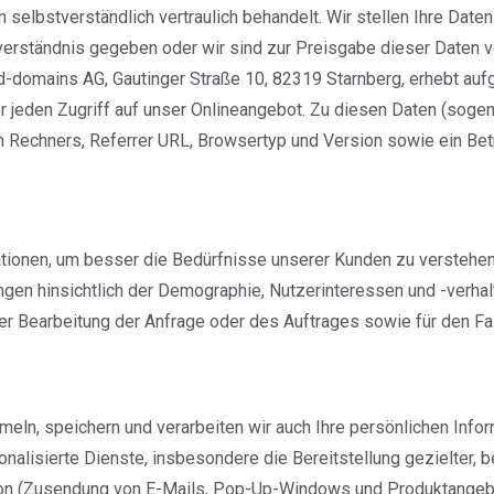
n selbstverständlich vertraulich behandelt. Wir stellen Ihre Date
nverständnis gegeben oder wir sind zur Preisgabe dieser Daten v
d-domains AG, Gautinger Straße 10, 82319 Starnberg, erhebt auf
 jeden Zugriff auf unser Onlineangebot. Zu diesen Daten (soge
 Rechners, Referrer URL, Browsertyp und Version sowie ein Be
ationen, um besser die Bedürfnisse unserer Kunden zu verstehe
gen hinsichtlich der Demographie, Nutzerinteressen und -verhal
er Bearbeitung der Anfrage oder des Auftrages sowie für den Fal
meln, speichern und verarbeiten wir auch Ihre persönlichen Info
nalisierte Dienste, insbesondere die Bereitstellung gezielter, 
tion (Zusendung von E-Mails, Pop-Up-Windows und Produktangeb