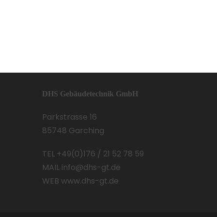
DHS Gebäudetechnik GmbH
Parkstrasse 16
85748 Garching
TEL +49(0)176 / 21 52 78 59
MAIL info@dhs-gt.de
WEB www.dhs-gt.de